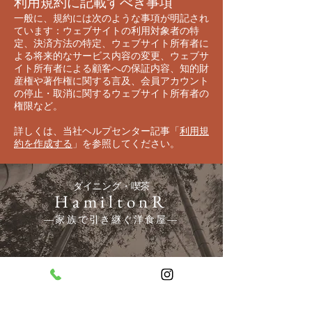
利用規約に記載すべき事項
一般に、規約には次のような事項が明記され
ています：ウェブサイトの利用対象者の特
定、決済方法の特定、ウェブサイト所有者に
よる将来的なサービス内容の変更、ウェブサ
イト所有者による顧客への保証内容、知的財
産権や著作権に関する言及、会員アカウント
の停止・取消に関するウェブサイト所有者の
権限など。
詳しくは、当社ヘルプセンター記事「
利用規
約を作成する
」を参照してください。
ダイニング・喫茶
HamiltonR
​―家族で引き継ぐ洋食屋―
〒278-0027 千葉県野田市みずき1-16-2
04-7170-0273
​TEL：
―営業時間―