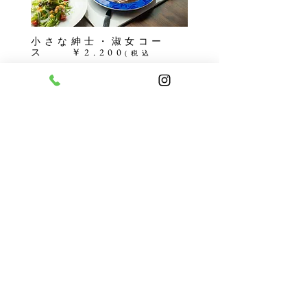
小さな紳士・淑女コー
ス ￥2.200
(税込
2.420)
彩り野菜のサラダ
濃厚コーンスープ
A5ランク黒毛和牛のロースト
オムライスハンバーグデミグラス
ドリンク、お好きなデザート
​ご予約はお電話にて承っております。
（３日前まで）
ハレの日メニューをご提供できる時間は
10：00～14：30でございます。
※
お召し上がり頂いた、14：30以降も個室のご利用は可能です。
​※バースデープレートのご用命もお電話にてお願いいたします。
ダイニング・喫茶
HamiltonR