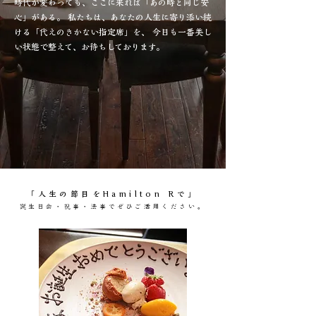
時代が変わっても、ここに来れば「あの時と同じ安
心」がある。 私たちは、あなたの人生に寄り添い続
ける「代えのきかない指定席」を、 今日も一番美し
い状態で整えて、お待ちしております。
「人生の節目をHamilton Rで」​
誕生日会・祝事・法事でぜひご活用ください。