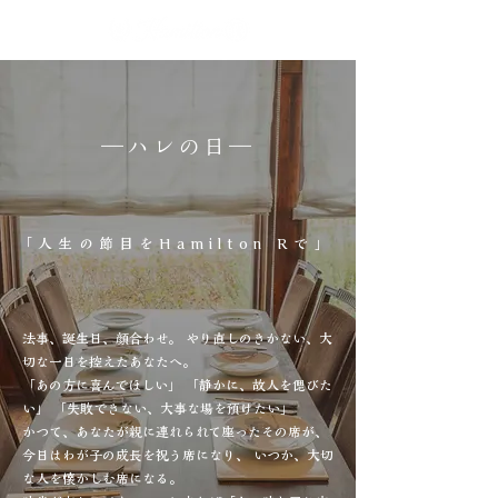
​―ハレの日―
「人生の節目をHamilton Rで
」
法事、誕生日、顔合わせ。 やり直しのきかない、大
切な一日を控えたあなたへ。
「あの方に喜んでほしい」 「静かに、故人を偲びた
い」 「失敗できない、大事な場を預けたい」
かつて、あなたが親に連れられて座ったその席が、
今日はわが子の成長を祝う席になり、 いつか、大切
な人を懐かしむ席になる。