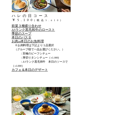
​ハレの日コース
￥5.100
(税込5.610)
前菜３種盛り合わせ
​A5ランク黒毛和牛のロースト
季節のスープ
本日のパスタ
お肉or本日のお魚料理
※お肉料理は下記より１品選択
（グループ様で一品お選びください。）
：至極のビーフシチュー
：厚切りタンシチュー（+1.000）
：A5ランク黒毛和牛 本日のソースで
（+1.000）
カフェ＆本日のデザート