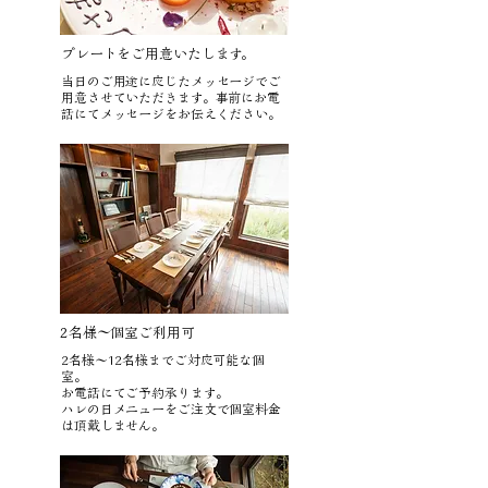
​プレートをご用意いたします。
​当日のご用途に応じたメッセージでご
用意させていただきます。事前にお電
話にてメッセージをお伝えください。
​2名様～個室ご利用可
​2名様～12名様までご対応可能な個
室。
お電話にてご予約承ります。
​ハレの日メニューをご注文で個室料金
は頂戴しません。